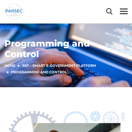
Programming and
Control
HOME
SEP – SMART E-GOVERNMENT PLATFORM
PROGRAMMING AND CONTROL