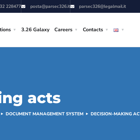
832 228477
posta@parsec326.it
parsec326@legalmail.it
tions
3.26 Galaxy
Careers
Contacts
ng acts
DOCUMENT MANAGEMENT SYSTEM
DECISION-MAKING AC