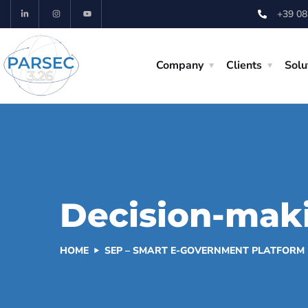
+39 0
Company
Clients
Solu
Decision-maki
HOME
SEP – SMART E-GOVERNMENT PLATFORM