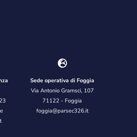
nza
Sede operativa di Foggia
Via Antonio Gramsci, 107
 23
71122 - Foggia
te
foggia@parsec326.it
t